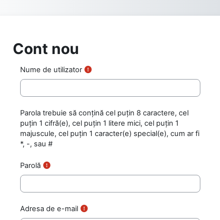
Sari la conţinutul principal
Cont nou
Nume de utilizator
Parola trebuie să conţină cel puţin 8 caractere, cel
puţin 1 cifră(e), cel puţin 1 litere mici, cel puţin 1
majuscule, cel puțin 1 caracter(e) special(e), cum ar fi
*, -, sau #
Parolă
Adresa de e-mail